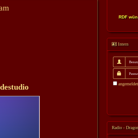
eam
RDF wüns
Intern
angemeldet
destudio
Radio - Drago