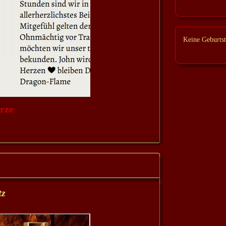
Keine Geburtst
rze
tz