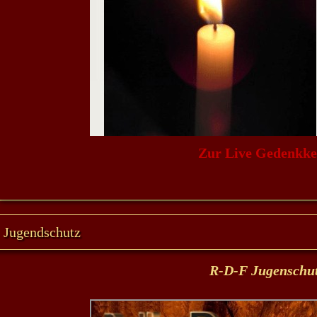
Zur Live Gedenkke
Jugendschutz
R-D-F Jug
enschu