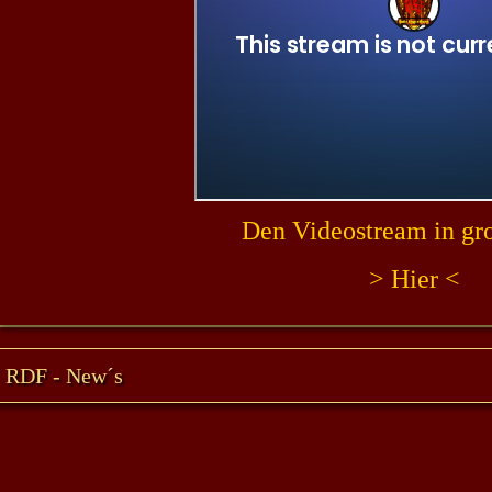
Den Videostream in gro
> Hier <
RDF - New´s