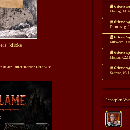
Geburtstag
Montag, 14.0
Geburtsta
Donnerstag, 2
Geburtstag
Mittwoch, 30.
ners klicke
Geburtstag
Montag, 02.1
n da der Partnerlink noch nicht da ist
Geburtstag
Sonntag, 08.1
Sendeplan Vor